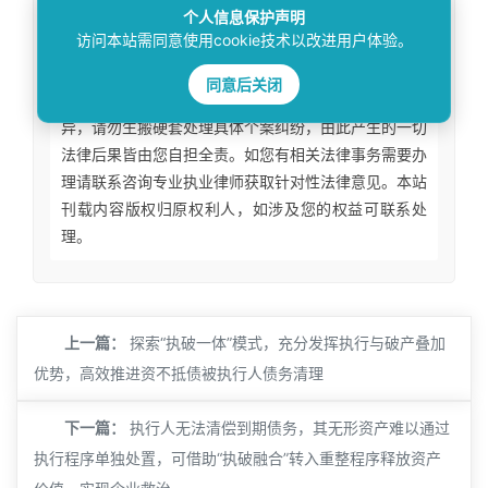
免责声明
个人信息保护声明
访问本站需同意使用cookie技术以改进用户体验。
本站所刊资讯仅为学术观点交流，不构成任何形式
同意后关闭
法律意见建议。法律适用存在地域、时效、个案等差
异，请勿生搬硬套处理具体个案纠纷，由此产生的一切
法律后果皆由您自担全责。如您有相关法律事务需要办
理请联系咨询专业执业律师获取针对性法律意见。本站
刊载内容版权归原权利人，如涉及您的权益可联系处
理。
上一篇：
探索“执破一体”模式，充分发挥执行与破产叠加
优势，高效推进资不抵债被执行人债务清理
下一篇：
执行人无法清偿到期债务，其无形资产难以通过
执行程序单独处置，可借助“执破融合”转入重整程序释放资产