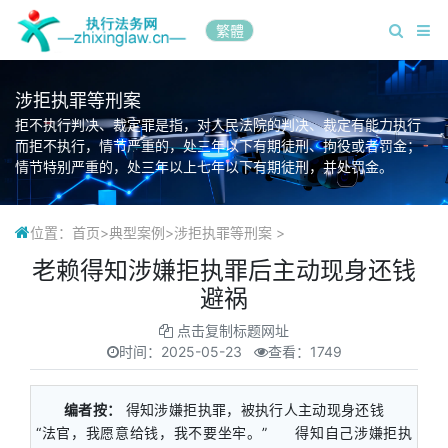
繁體
涉拒执罪等刑案
拒不执行判决、裁定罪是指，对人民法院的判决、裁定有能力执行
而拒不执行，情节严重的，处三年以下有期徒刑、拘役或者罚金；
情节特别严重的，处三年以上七年以下有期徒刑，并处罚金。
位置：
首页
>
典型案例
>
涉拒执罪等刑案
>
老赖得知涉嫌拒执罪后主动现身还钱
避祸
点击复制标题网址
时间：
2025-05-23
查看：1749
编者按：
得知涉嫌拒执罪，被执行人主动现身还钱
“法官，我愿意给钱，我不要坐牢。” 得知自己涉嫌拒执