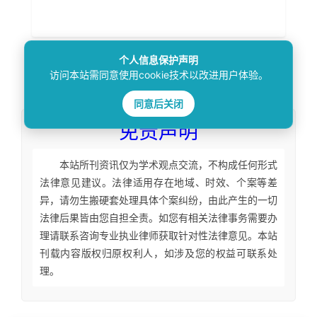
个人信息保护声明
访问本站需同意使用cookie技术以改进用户体验。
本文
标签
：
同意后关闭
免责声明
本站所刊资讯仅为学术观点交流，不构成任何形式
法律意见建议。法律适用存在地域、时效、个案等差
异，请勿生搬硬套处理具体个案纠纷，由此产生的一切
法律后果皆由您自担全责。如您有相关法律事务需要办
理请联系咨询专业执业律师获取针对性法律意见。本站
刊载内容版权归原权利人，如涉及您的权益可联系处
理。