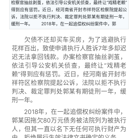
检察官抽丝剥茧，依法引导公安机关侦查，最终让“戏精老赖”
得到应有惩罚。近日，经河南省开封市祥符区检察院提起公
诉，法院以拒不执行判决、裁定罪判处郭某有期徒刑一年，
缓刑一年。 2018年，在一起追偿权纠纷案件中，郭
欠债不还却买车买房，为了逃避执行
花样百出，致使申请执行人胜诉7年多却迟
迟无法拿回钱款。办案检察官抽丝剥茧，
依法引导公安机关侦查，最终让“戏精老
赖”得到应有惩罚。近日，经河南省开封市
祥符区检察院提起公诉，法院以拒不执行
判决、裁定罪判处郭某有期徒刑一年，缓
刑一年。
2018年，在一起追偿权纠纷案件中，
郭某因拖欠80万元债务被法院列为被执行
人，但其一直以名下无任何可执行财产为
由，拒绝履行生效法律文书确定的义务。