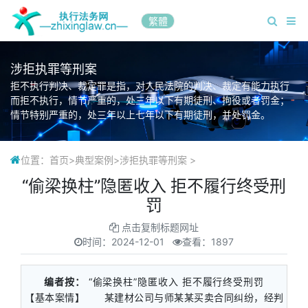
繁體
涉拒执罪等刑案
拒不执行判决、裁定罪是指，对人民法院的判决、裁定有能力执行
而拒不执行，情节严重的，处三年以下有期徒刑、拘役或者罚金；
情节特别严重的，处三年以上七年以下有期徒刑，并处罚金。
位置：
首页
>
典型案例
>
涉拒执罪等刑案
>
“偷梁换柱”隐匿收入 拒不履行终受刑
罚
点击复制标题网址
时间：
2024-12-01
查看：1897
编者按：
“偷梁换柱”隐匿收入 拒不履行终受刑罚
【基本案情】 某建材公司与师某某买卖合同纠纷，经判