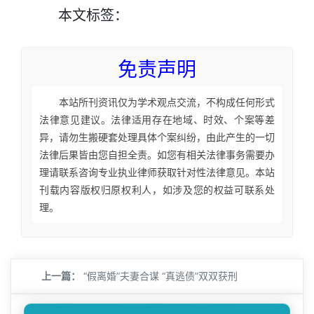
本文
标签
：
免责声明
本站所刊资讯仅为学术观点交流，不构成任何形式
法律意见建议。法律适用存在地域、时效、个案等差
异，请勿生搬硬套处理具体个案纠纷，由此产生的一切
法律后果皆由您自担全责。如您有相关法律事务需要办
理请联系咨询专业执业律师获取针对性法律意见。本站
刊载内容版权归原权利人，如涉及您的权益可联系处
理。
上一篇：
“假离婚”夫妻合谋 “真逃债”双双获刑
下一篇：
卖牛、卖房拒不履行 执行变执“刑”