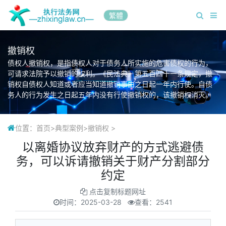
繁體
撤销权
债权人撤销权，是指债权人对于债务人所实施的危害债权的行为，
可请求法院予以撤销的权利。《民法典》第五百四十一条规定，撤
销权自债权人知道或者应当知道撤销事由之日起一年内行使。自债
务人的行为发生之日起五年内没有行使撤销权的，该撤销权消灭。
位置：
首页
>
典型案例
>
撤销权
>
以离婚协议放弃财产的方式逃避债
务，可以诉请撤销关于财产分割部分
约定
点击复制标题网址
时间：
2025-03-28
查看：2541