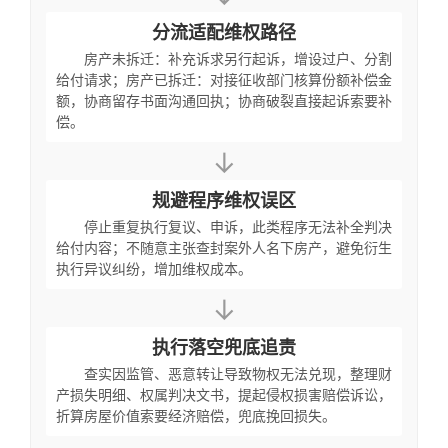
分流适配维权路径
房产未拆迁：补充诉求另行起诉，增设过户、分割
给付请求；房产已拆迁：对接征收部门核算份额补偿金
额，协商留存书面沟通回执；协商破裂直接起诉索要补
偿。
↓
规避程序维权误区
停止重复执行复议、申诉，此类程序无法补全判决
给付内容；不随意主张查封案外人名下房产，避免衍生
执行异议纠纷，增加维权成本。
↓
执行落空兜底追责
查实因监管、恶意转让导致物权无法兑现，整理财
产损失明细、权属判决文书，提起侵权损害赔偿诉讼，
折算房屋价值索要经济赔偿，兜底挽回损失。