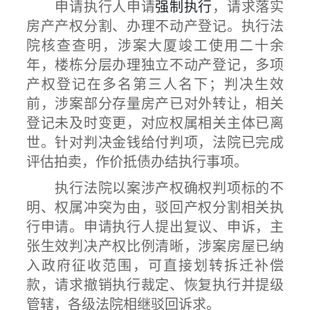
申请执行人申请
强制执行
，请求落实
房产产权分割、办理不动产登记。执行法
院核查查明，涉案大厦竣工使用二十余
年，楼栋分层办理独立不动产登记，多项
产权登记在多名第三人名下；判决生效
前，涉案部分存量房产已对外转让，相关
登记未及时变更，对应权属相关主体已离
世。针对判决金钱给付判项，法院已完成
评估拍卖，作价抵债办结执行事项。
执行法院以案涉产权确权判项标的不
明、权属冲突为由，驳回产权分割相关执
行申请。申请执行人提出复议、申诉，主
张生效判决产权比例清晰，涉案房屋已纳
入政府征收范围，可直接划转拆迁补偿
款，请求撤销执行裁定、恢复执行并提级
管辖，各级法院相继驳回诉求。