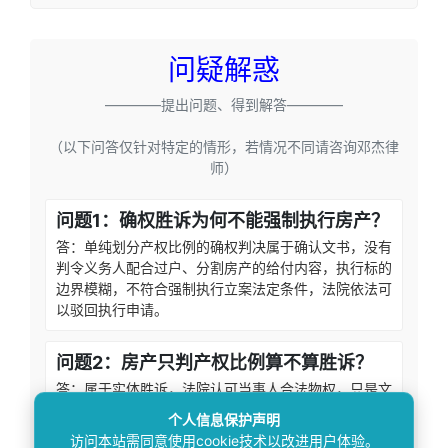
问疑解惑
————提出问题、得到解答————
（以下问答仅针对特定的情形，若情况不同请咨询邓杰律
师）
问题1：确权胜诉为何不能强制执行房产？
答：单纯划分产权比例的确权判决属于确认文书，没有
判令义务人配合过户、分割房产的给付内容，执行标的
边界模糊，不符合强制执行立案法定条件，法院依法可
以驳回执行申请。
问题2：房产只判产权比例算不算胜诉？
答：属于实体胜诉，法院认可当事人合法物权，只是文
书缺少执行要件，无法直接启动强制执行，当事人依旧
个人信息保护声明
享有合法房屋权属，并非维权失败。
访问本站需同意使用cookie技术以改进用户体验。