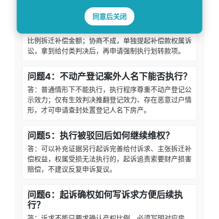
同意后关闭
问题3：房屋纳入拆迁如何兑现产权份额？
答：不要申请执行原确权判决，优先协商核算对应产权
比例拆迁补偿金额；协商不成，单独提起补偿款权属诉
讼，拿到给付类判决后，再申请强制执行划转款项。
问题4：不动产登记案外人名下能否执行？
答：普通情形下不能执行，执行程序尊重不动产登记公
示效力；仅有生效判决推翻登记效力、存在恶意过户情
形，才可申请查封处置登记人名下房产。
问题5：执行被驳回后如何继续维权？
答：可以补充证据另行起诉完善给付诉求、主张拆迁补
偿权益，权属受损无法执行的，起诉追责索要财产损害
赔偿，不建议反复申诉复议。
问题6：起诉确权如何写诉求方便后续执
行？
答：诉求不能只要求确认产权比例，必须写明对应房