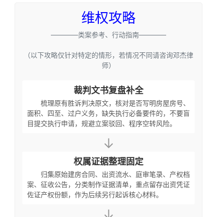
维权攻略
————类案参考、行动指南————
（以下攻略仅针对特定的情形，若情况不同请咨询邓杰律
师）
裁判文书复盘补全
梳理原有胜诉判决原文，核对是否写明房屋房号、
面积、四至、过户义务，缺失执行必备要件的，不要盲
目提交执行申请，规避立案驳回、程序空转风险。
↓
权属证据整理固定
归集原始建房合同、出资流水、庭审笔录、产权档
案、征收公告，分类制作证据清单，重点留存出资凭证
佐证产权份额，作为后续另行起诉核心材料。
↓