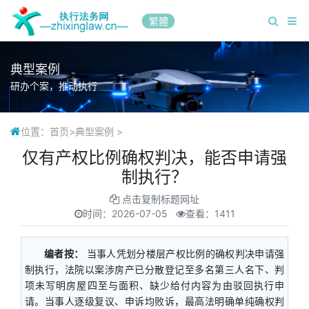
繁體
典型案例
研办个案，推动执行
位置：
首页
>
典型案例
>
仅有产权比例确权判决，能否申请强
制执行？
点击复制标题网址
时间：
2026-07-05
查看：1411
编者按：
当事人凭划分楼层产权比例的确权判决申请强
制执行，法院以案涉房产已分散登记至多名第三人名下、判
项未写明房屋四至与面积、缺少给付内容为由驳回执行申
请。当事人逐级复议、申诉均败诉，最高法明确单纯确权判