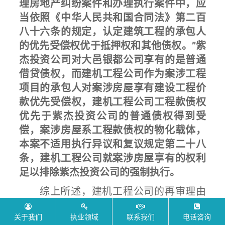
理房地产纠纷案件和办理执行案件中，应
当依照《中华人民共和国合同法》第二百
八十六条的规定，认定建筑工程的承包人
的优先受偿权优于抵押权和其他债权。”紫
杰投资公司对大邑银都公司享有的是普通
借贷债权，而建机工程公司作为案涉工程
项目的承包人对案涉房屋享有建设工程价
款优先受偿权，建机工程公司工程款债权
优先于紫杰投资公司的普通债权得到受
偿，案涉房屋系工程款债权的物化载体，
本案不适用执行异议和复议规定第二十八
条，建机工程公司就案涉房屋享有的权利
足以排除紫杰投资公司的强制执行。
综上所述，建机工程公司的再审理由
成立，其再审请求应予支持。原审判决认
关于我们
执业领域
联系我们
电话咨询
定事实不清，适用法律不当，应予纠正。