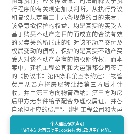
阻却执行，应参照法律、司法解释关于执
行程序的有关规定加以判断。从执行异议
和复议规定第二十八条规范的目的来看，
该条意欲保护的权益，均是真实的买受人
基于购买不动产之目的而成立的合法有效
的买卖关系所形成的针对该不动产交付及
权属变动的债权，保护的是真实不动产买
受人对该不动产享有的物权期待权。而本
案中，建机工程公司和大邑银都公司签订
的《协议书》第四条和第五条约定：“物管
费用从乙方将房屋转让给第三方后才计
收，并由第三方向物管缴纳；第三方购房
后甲方无条件给予配合办理权属证，并各
自承担相应的费用”。建机工程公司和大邑
银都公司签订的《商品房买卖合同》第二
个人信息保护声明
十二条第三款物业管理企业按照第一种方
访问本站需同意使用cookie技术以改进用户体验。