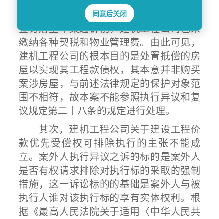
式收取物业服务费中也未对物业服务费收
同意后关闭
取的时间进行约定。《商品房买卖合同》
签订后至本案起诉前，建机工程公司也未
缴纳各种契税和物业管理费。由此可见，
建机工程公司的根本目的是处置抵偿的房
屋以实现其工程款债权，其本意并非购买
案涉房屋，与前述法律规定的保护对象范
围不相符，故本案不能参照执行异议和复
议规定第二十八条的规定进行处理。
其次，建机工程公司关于建设工程价
款优先受偿权可排除执行的主张不能成
立。案外人执行异议之诉的标的是案外人
是否有权请求排除对执行标的采取的强制
措施，这一诉讼标的的基础是案外人与被
执行人谁对该执行标的享有实体权利。根
据《最高人民法院关于适用〈中华人民共