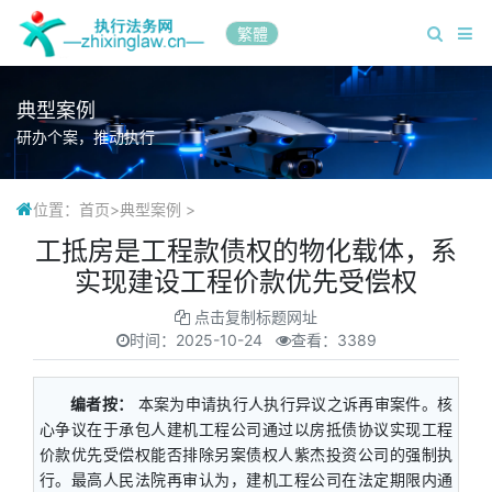
繁體
典型案例
研办个案，推动执行
位置：
首页
>
典型案例
>
工抵房是工程款债权的物化载体，系
实现建设工程价款优先受偿权
点击复制标题网址
时间：
2025-10-24
查看：3389
编者按：
本案为申请执行人执行异议之诉再审案件。核
心争议在于承包人建机工程公司通过以房抵债协议实现工程
价款优先受偿权能否排除另案债权人紫杰投资公司的强制执
行。最高人民法院再审认为，建机工程公司在法定期限内通