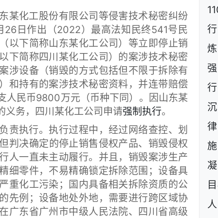
1
某化工股份有限公司等侵害技术秘密纠纷
行
月26日作出（2022）最高法知民终541号民
（以下简称山东某化工公司）等立即停止销
炼
以下简称四川某化工公司）的案涉技术秘密
强
案涉设备（销毁的方式包括但不限于拆除有
）和持有的案涉技术秘密资料，并连带赔偿
行
支人民币9800万元（币种下同）。因山东某
沉
的义务，四川某化工公司申请
强制执行
。
责执行。执行过程中，经过网络查控、划
但判决确定的停止销售侵权产品、销毁侵权
施
行人一直未主动履行。并且，销毁案涉生产
凝
精细零件，不易精确锁定拆除范围；设备具
严重化工污染；国内具备相关拆除资质的公
目
的先例；设备地处外地，需要进行跨区域协
人
在广东省广州市中级人民法院、四川省高级