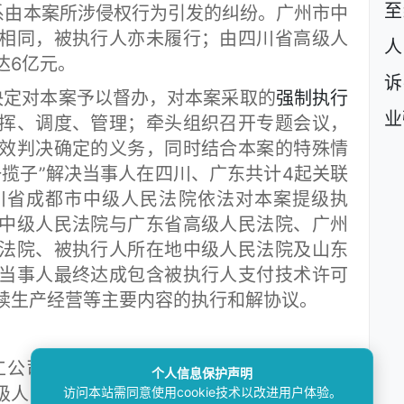
至
系由本案所涉侵权行为引发的纠纷。广州市中
相同，被执行人亦未履行；由四川省高级人
人
达6亿元。
诉
决定对本案予以督办，对本案采取的
强制执行
业
挥、调度、管理；牵头组织召开专题会议，
效判决确定的义务，同时结合本案的特殊情
一揽子”解决当事人在四川、广东共计4起关联
川省成都市中级人民法院依法对本案提级执
中级人民法院与广东省高级人民法院、广州
法院、被执行人所在地中级人民法院及山东
当事人最终达成包含被执行人支付技术许可
续生产经营等主要内容的执行和解协议。
工公司与山东某化工公司达成和解并签订协
个人信息保护声明
中级人民法院立案执行的1起案件、四川省高级
访问本站需同意使用cookie技术以改进用户体验。