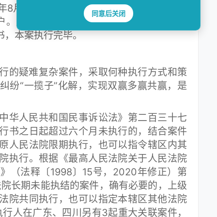
4年8月，山东某化工公司将和解协议约定的4.
同意后关闭
。成都市中级人民法院于2024年8月28日
知书，本案执行完毕。
的疑难复杂案件，采取何种执行方式和策
纠纷“一揽子”化解，实现双赢多赢共赢，是
华人民共和国民事诉讼法》第二百三十七
行书之日起超过六个月未执行的，结合案件
原人民法院限期执行，也可以指令辖区内其
院执行。根据《最高人民法院关于人民法院
（法释〔1998〕15号，2020年修正）第
法院长期未能执结的案件，确有必要的，上级
法院共同执行，也可以指定本辖区其他法院
执行人在广东、四川另有3起重大关联案件，