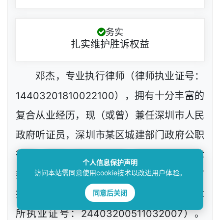
务实
扎实维护胜诉权益
邓杰，专业执行律师（律师执业证号：
14403201810022100），拥有十分丰富的
复合从业经历，现（或曾）兼任深圳市人民
政府听证员，深圳市某区城建部门政府公职
律师、政府工程定标专家，深圳市政府法律
个人信息保护声明
访问本站需同意使用cookie技术以改进用户体验。
类采购评审专家，网络技术工程师等，目前
同意后关闭
执业于北京市炜衡（深圳）律师事务所（律
所执业证号：24403200511032007）。