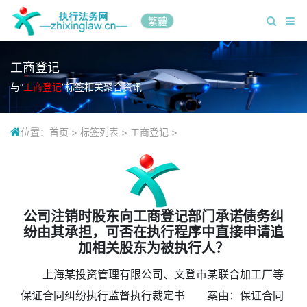
繁體
工商登记
与“
工商登记
”标签相关聚合资讯
位置：
首页
>
标签列表
>
工商登记
>
公司注销时股东向工商登记部门承诺债务纠
纷由其承担，可否在执行程序中直接申请追
加相关股东为被执行人？
上海某投资管理有限公司、文登市某联合加工厂等
保证合同纠纷执行监督执行裁定书 案由：保证合同