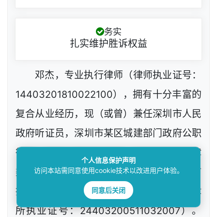
务实
扎实维护胜诉权益
邓杰，专业执行律师（律师执业证号：
14403201810022100），拥有十分丰富的
复合从业经历，现（或曾）兼任深圳市人民
政府听证员，深圳市某区城建部门政府公职
律师、政府工程定标专家，深圳市政府法律
个人信息保护声明
访问本站需同意使用cookie技术以改进用户体验。
类采购评审专家，网络技术工程师等，目前
同意后关闭
执业于北京市炜衡（深圳）律师事务所（律
所执业证号：24403200511032007）。