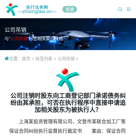
繁體
公司吊销
与“
公司吊销
”标签相关聚合资讯
位置：
首页
>
标签列表
>
公司吊销
>
公司注销时股东向工商登记部门承诺债务纠
纷由其承担，可否在执行程序中直接申请追
加相关股东为被执行人？
上海某投资管理有限公司、文登市某联合加工厂等
保证合同纠纷执行监督执行裁定书 案由：保证合同