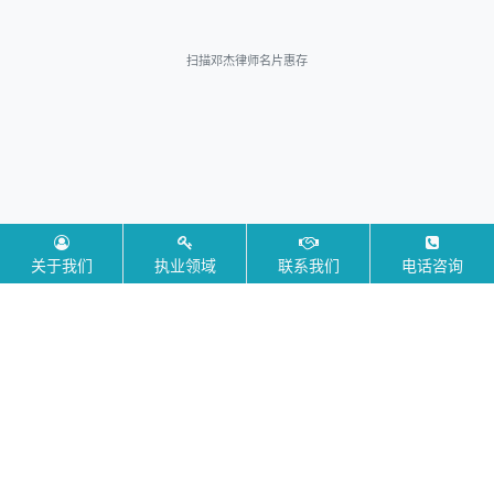
扫描邓杰律师名片惠存
添加邓杰律师微信交流
关于我们
执业领域
联系我们
电话咨询
深圳专做强制执行律师 版权所有
Copyright©2024-
2026 zhixinglaw.cn, All Rights Reserved.
建站由
法脉网
提供，点击
购买同款网站
XML格式地图
⎪
TXT格式地图