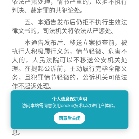
依法严肃处理，情节严重的，以拒不执行
判决、裁定罪的共犯论处。
五、本通告发布后仍拒不执行生效法
律文书的，司法机关将依法从严惩处。
本通告发布后、移送立案侦查前，被
执行人积极履行义务，情节轻微、危害不
大的，人民法院可以不移送公安机关处
理。在提起公诉前，主动履行完毕全部义
务，且犯罪情节轻微的，公诉机关可依法
作不起诉处理。
六、欢迎申请执行人和广大群众积极
个人信息保护声明
访问本站需同意使用cookie技术以改进用户体验。
举报失信被执行人的违法犯罪线索，共同
打造诚信守法的社会法治环境，司法机关
同意后关闭
将做好保密工作，保护举报人的个人信
息。