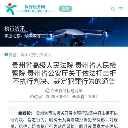
繁體
执行资讯
掌握动态，聚焦实践
位置：
首页
>
执行资讯
>
贵州省高级人民法院 贵州省人民检
察院 贵州省公安厅关于依法打击拒
不执行判决、裁定犯罪行为的通告
点击复制标题网址
时间：
2026-06-24
查看：1667
编者按：
贵州省司法机关开展专项行动集中打击拒不执
行判决、裁定行为，明确十九类涉嫌拒执犯罪情形，对规
避、抗拒、妨害执行行为从严惩处。同时设置宽大处理机