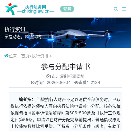
繁體
执行资讯
掌握动态，聚焦实践
位置：
首页
>
执行资讯
>
参与分配申请书
点击复制标题网址
时间：
2026-06-04
查看：2134
编者按：
当被执行人财产不足以清偿全部债务时，已取
得执行依据的债权人可向执行法院申请参与分配。核心法律
依据包括《民事诉讼法解释》第506-509条及《执行工作规
定》第55条。申请须在财产分配完毕前提出，普通债权原则
上按债权数额比例受偿。了解参与分配条件与顺序，有助于