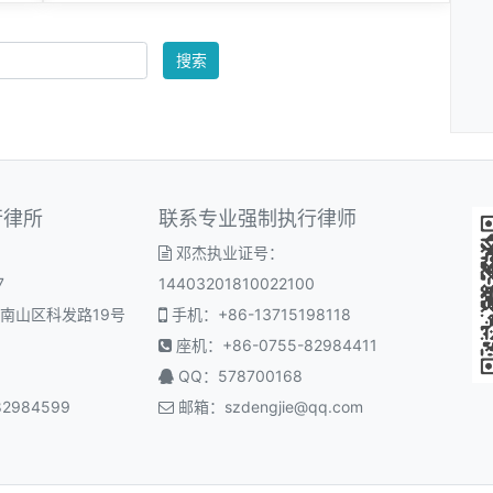
搜索
行律所
联系专业强制执行律师
邓杰执业证号：
7
14403201810022100
南山区科发路19号
手机：+86-13715198118
座机：+86-0755-82984411
QQ：578700168
2984599
邮箱：
szdengjie@qq.com