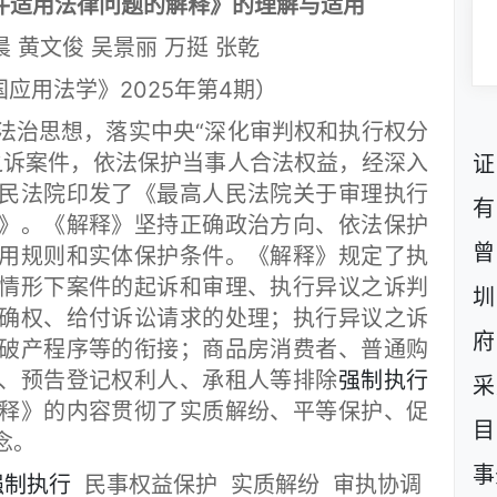
件适用法律问题的解释》的理解与适用
 黄文俊 吴景丽 万挺 张乾
应用法学》2025年第4期）
治思想，落实中央“深化审判权和执行权分
之诉案件，依法保护当事人合法权益，经深入
证
民法院印发了《最高人民法院关于审理执行
有
》。《解释》坚持正确政治方向、依法保护
曾
用规则和实体保护条件。《解释》规定了执
情形下案件的起诉和审理、执行异议之诉判
圳
确权、给付诉讼请求的处理；执行异议之诉
府
破产程序等的衔接；商品房消费者、普通购
、预告登记权利人、承租人等排除
强制执行
采
释》的内容贯彻了实质解纷、平等保护、促
目
念。
事
强制执行
民事权益保护 实质解纷 审执协调