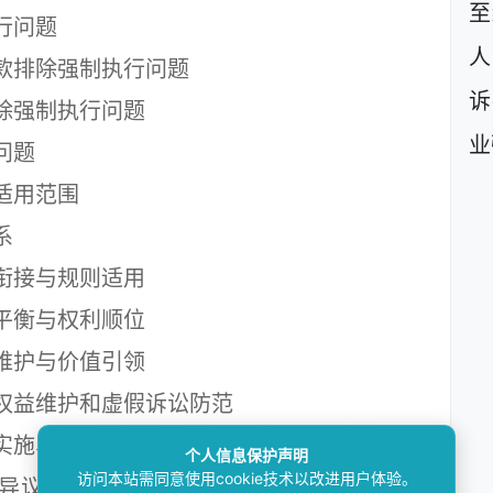
至
行问题
人
排除强制执行问题
诉
强制执行问题
业
问题
适用范围
系
接与规则适用
衡与权利顺位
护与价值引领
益维护和虚假诉讼防范
施、执行救济和关联纠纷的协作与分工
个人信息保护声明
访问本站需同意使用cookie技术以改进用户体验。
议之诉案件适用法律问题的解释》（法释