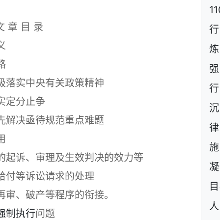
1
文 章 目 录
行
义
炼
路
强
落实中央有关政策精神
行
实定分止争
沉
解决亟待规范重点难题
用
施
起诉、审理及生效判决的效力等
凝
付等诉讼请求的处理
目
审、破产等程序的衔接。
人
强制执行
问题