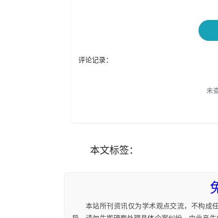
评论记录：
未
本文
标签
：
本站所刊资讯仅为学术观点交流，不构成
异，请勿生搬硬套处理具体个案纠纷，由此产生