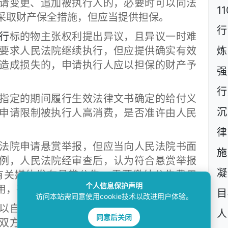
变更、追加被执行人的，必要时可以向法
1
采取财产保全措施，但应当提供担保。
行
行
标的物主张权利提出异议，且异议一时难
要求人民法院继续执行，但应提供确实有效
炼
造成损失的，申请执行人应以担保的财产予
强
行
定的期间履行生效法律文书确定的给付义
沉
申请限制被执行人高消费，是否准许由人民
院申请悬赏举报，但应当向人民法院书面
施
例，人民法院经审查后，认为符合悬赏举报
凝
有关媒体发布悬赏公告。需要缴纳公告费用
个人信息保护声明
用，在本网站公告的除外。
目
访问本站需同意使用cookie技术以改进用户体验。
自愿达成和解协议，和解协议必须合法有
人
同意后关闭
双方应采取书面形式订立和解协议，并将协