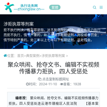
繁體
涉拒执罪等刑案
拒不执行判决、裁定罪是指，对人民法院的判决、裁定有能力执行
而拒不执行，情节严重的，处三年以下有期徒刑、拘役或者罚金；
情节特别严重的，处三年以上七年以下有期徒刑，并处罚金。
位置：
首页
>
典型案例
>
涉拒执罪等刑案
>
聚众哄闹、抢夺文书、编辑不实视频
传播暴力拒执，四人受惩处
点击复制标题网址
时间：
2024-11-10
查看：1928
编者按：
聚众哄闹、抢夺文书、编辑不实视频传播暴力
拒执，四人受惩处连云港市赣榆区人民法院 【基本案