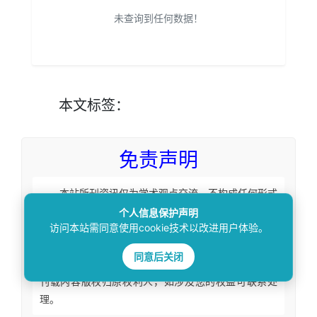
未查询到任何数据！
本文
标签
：
免责声明
本站所刊资讯仅为学术观点交流，不构成任何形式
法律意见建议。法律适用存在地域、时效、个案等差
个人信息保护声明
访问本站需同意使用cookie技术以改进用户体验。
异，请勿生搬硬套处理具体个案纠纷，由此产生的一切
法律后果皆由您自担全责。如您有相关法律事务需要办
同意后关闭
理请联系咨询专业执业律师获取针对性法律意见。本站
刊载内容版权归原权利人，如涉及您的权益可联系处
理。