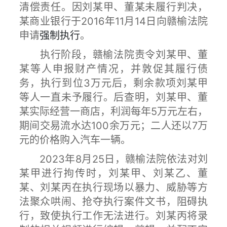
清偿责任。因刘某甲、董某未履行判决，
某商业银行于2016年11月14日向赣榆法院
申请
强制执行
。
执行阶段，赣榆法院责令刘某甲、董
某等人申报财产情况，并敦促其履行债
务，执行到位3万元后，剩余款项刘某甲
等人一直未予履行。后查明，刘某甲、董
某实际经营一商店，利润每年5万元左右，
期间交易流水达100余万元；二人还以7万
元的价格购入汽车一辆。
2023年8月25日，赣榆法院依法对刘
某甲进行拘传时，刘某甲、刘某乙、董
某、刘某丙在执行现场以暴力、威胁等方
法聚众哄闹、抢夺执行案件文书，阻碍执
行，致使执行工作无法进行。刘某丙将录