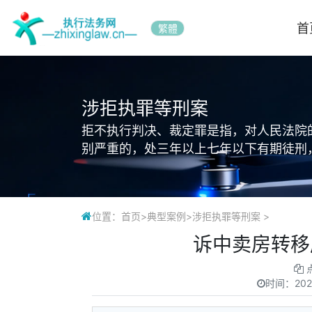
首
繁體
涉拒执罪等刑案
拒不执行判决、裁定罪是指，对人民法院
别严重的，处三年以上七年以下有期徒刑
位置：
首页
>
典型案例
>
涉拒执罪等刑案
>
诉中卖房转移
时间：
202