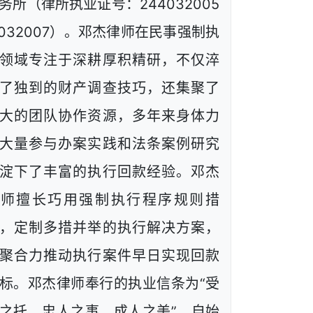
务所（律所执业证号：244032005
1032007）。邓杰律师在民事强制执
领域专注于深耕厚积精研，不仅淬
了独到的财产调查技巧，还集聚了
大的团队协作资源，多年来身体力
大量参与办案实践和法条案例研究
淀下了丰富的执行回款经验。邓杰
律师擅长巧用强制执行程序规则措
，定制多措并举的执行解决方案，
聚合力推动执行案件早日实现回款
标。邓杰律师奉行的执业信条为“受
之托、忠人之事、成人之美”，自始