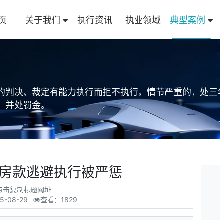
页
关于我们
执行资讯
执业领域
典型案例
的判决、裁定有能力执行而拒不执行，情节严重的，处三
，并处罚金。
房款逃避执行被严惩
点击复制标题网址
5-08-29
查看：1829