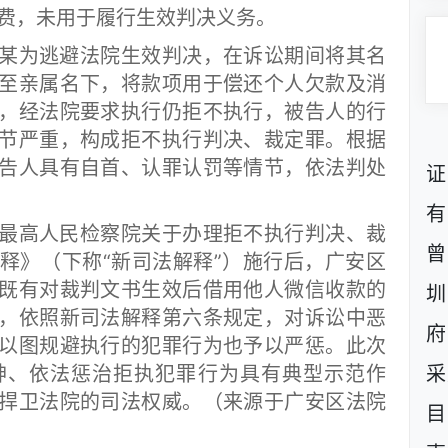
消费，未用于履行生效判决义务。
为逃避法院生效判决，在诉讼期间将其名
至亲属名下，将款项用于偿还个人欠款及消
，经法院要求执行仍拒不执行，被告人的行
节严重，构成拒不执行判决、裁定罪。根据
告人具有自首、认罪认罚等情节，依法判处
证
有
高人民检察院关于办理拒不执行判决、裁
曾
释》（下称“新司法解释”）施行后，广安区
既有对裁判文书生效后借用他人微信收款的
圳
，依照新司法解释第六条规定，对诉讼中恶
府
以图规避执行的犯罪行为也予以严惩。此次
神、依法惩治拒执犯罪行为具有典型示范作
采
捍卫法院的司法权威。
（来源于广安区法院
目