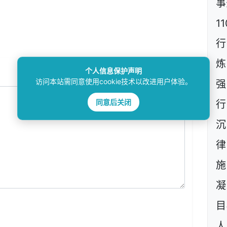
事
1
行
炼
个人信息保护声明
访问本站需同意使用cookie技术以改进用户体验。
强
同意后关闭
行
沉
施
凝
目
人