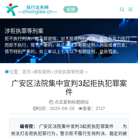
繁體
涉拒执罪等刑案
拒不执行判决、裁定罪是指，对人民法院的判决、裁定有能力执行
而拒不执行，情节严重的，处三年以下有期徒刑、拘役或者罚金；
情节特别严重的，处三年以上七年以下有期徒刑，并处罚金。
位置：
首页
>
典型案例
>
涉拒执罪等刑案
>
广安区法院集中宣判3起拒执犯罪案
件
点击复制标题网址
时间：
2025-08-29
查看：2127
编者按：
广安区法院集中宣判3起拒执犯罪案件 为
依法打击拒执犯罪行为，警示拒不履行生效判决、裁定的被