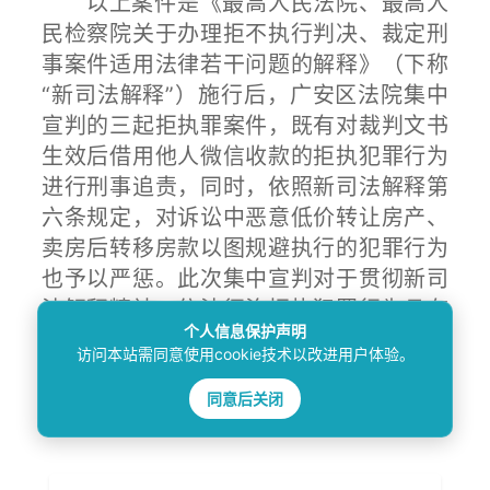
以上案件是《最高人民法院、最高人
民检察院关于办理拒不执行判决、裁定刑
事案件适用法律若干问题的解释》（下称
“新司法解释”）施行后，广安区法院集中
宣判的三起拒执罪案件，既有对裁判文书
生效后借用他人微信收款的拒执犯罪行为
进行刑事追责，同时，依照新司法解释第
六条规定，对诉讼中恶意低价转让房产、
卖房后转移房款以图规避执行的犯罪行为
也予以严惩。此次集中宣判对于贯彻新司
法解释精神、依法惩治拒执犯罪行为具有
个人信息保护声明
典型示范作用，充分保障胜诉当事人的权
访问本站需同意使用cookie技术以改进用户体验。
益，捍卫法院的司法权威。
同意后关闭