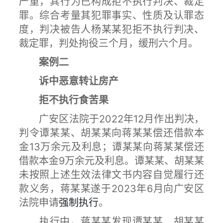
严重，其行为已构成拒不执行判决、裁定
罪。综合考量其犯罪事实、性质及认罪态
度，判决被告人杨某某犯拒不执行判决、
裁定罪，判处拘役三个月，缓刑六个月。
案例二
诉中恶意转让房产
拒不执行食苦果
广安区法院于2022年12月作出判决，
判令谭某某、胡某某向蒋某某偿还借款本
金13万余元及利息；谭某某向蒋某某偿还
借款本金9万余元及利息。谭某某、胡某某
未按照上述生效法律文书内容自觉履行还
款义务，蒋某某遂于2023年6月向广安区
法院申请
强制执行
。
执行中，蒋某某发现谭某某、胡某某