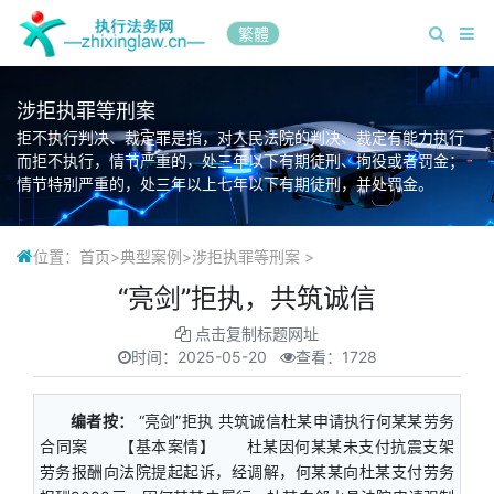
繁體
涉拒执罪等刑案
拒不执行判决、裁定罪是指，对人民法院的判决、裁定有能力执行
而拒不执行，情节严重的，处三年以下有期徒刑、拘役或者罚金；
情节特别严重的，处三年以上七年以下有期徒刑，并处罚金。
位置：
首页
>
典型案例
>
涉拒执罪等刑案
>
“亮剑”拒执，共筑诚信
点击复制标题网址
时间：
2025-05-20
查看：1728
编者按：
“亮剑”拒执 共筑诚信杜某申请执行何某某劳务
合同案 【基本案情】 杜某因何某某未支付抗震支架
劳务报酬向法院提起起诉，经调解，何某某向杜某支付劳务