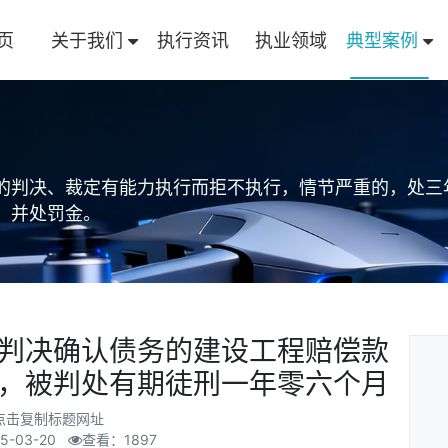
页
关于我们
执行资讯
执业领域
典型案例
的判决、裁定有能力执行而拒不执行，情节严重的，处三
，并处罚金。
判决确认债务的建设工程赔偿款
，被判处有期徒刑一年零六个月
点击复制标题网址
5-03-20
查看：1897