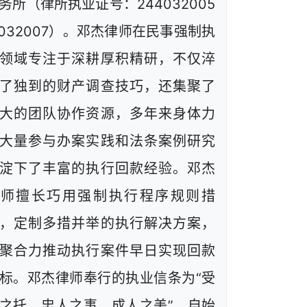
务所（律所执业证号：244032005
1032007）。邓杰律师在民事强制执
领域专注于深耕厚积精研，不仅淬
了独到的财产调查技巧，还集聚了
大的团队协作资源，多年来身体力
大量参与办案实践和法条案例研究
淀下了丰富的执行回款经验。邓杰
律师擅长巧用强制执行程序规则措
，定制多措并举的执行解决方案，
聚合力推动执行案件早日实现回款
标。邓杰律师奉行的执业信条为“受
之托、忠人之事、成人之美”，自始