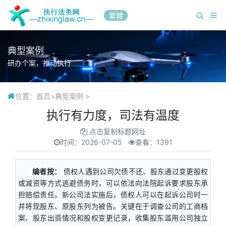
繁體
典型案例
研办个案，推动执行
位置：
首页
>
典型案例
>
执行有力度，司法有温度
点击复制标题网址
时间：
2026-07-05
查看：1391
编者按：
债权人遇到公司欠债不还、股东通过变更股权
或减资等方式逃避债务时，可以依法向法院起诉要求股东承
担赔偿责任。新公司法实施后，债权人可以在起诉公司时一
并将现股东、原股东列为被告。关键在于调查公司的工商档
案、股东出资情况和股权变更记录，收集股东滥用公司独立