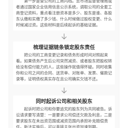
第一步是查公司的工商内档。去市场监督管理局或
者通过国家企业信用信息公示系统，调取公司的全套工
商登记资料，重点看注册资本是多少、股东是谁、各股
东认缴和实缴了多少钱、什么时候做过股权变更、什么
时候减过资。这些材料是后续起诉的基础证据。
↓
梳理证据链条锁定股东责任
把公司的工商变更记录和债务形成时间对照起来
看。如果债务产生后公司突然减资、或者股东把股权转
给没有偿付能力的人，这些操作就值得怀疑。同时收集
你和公司之间的合同、送货单、对账单、发票、催款记
录等，证明债权真实存在且公司确实欠钱不还。
↓
同时起诉公司和相关股东
起诉时把公司和你要追究的股东列为共同被告。诉
讼请求要写清楚：一是要求公司偿还欠款及利息，二是
要求股东在未出资范围或减资范围内承担补充赔偿责
任。新法实施后，可以直接主张出资加速到期。