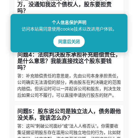
万，没通知我这个债权人，股东要担责
吗？
答：需要担责。公司减资必须依法通知已知债权人，未
个人信息保护声明
通知的构成违法减资，实质是变相抽逃出资，损害了债
访问本站需同意使用cookie技术以改进用户体验。
权人利益，股东应在减资范围内对公司不能清偿的债务
承担补充赔偿责任。
同意后关闭
问题4：法院判决股东承担补充赔偿责任，
是什么意思？我能直接找这个股东要钱
吗？
答：补充赔偿责任的意思是，先由公司本身承担责任，
公司确实无法清偿的部分，再由股东在判决确定的范围
内赔偿。但诉讼时可以一并起诉公司和股东，判决生效
后如果公司不履行，可以直接申请执行股东的财产。
问题5：股东说公司是独立法人，债务跟他
没关系，我该怎么办？
答：这叫“刺破公司面纱”或“法人人格否认”。你需要收
集证据证明股东存在滥用公司独立地位的行为，比如财