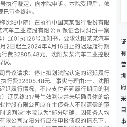
01号执行裁定，向本院申诉。本院受理后，依
现已审查终结。
沈阳中院）在执行中国某某银行股份有限
某汽车工业控股有限公司保证合同纠纷一案
24）辽01执126号通知书，要求沈阳某某汽车
证
月2日起至2024年4月16日止的迟延履行期
有
及执行费32805.48元。沈阳某某汽车工业控股
异议。
曾
异议请求：停止扣划法院认定的迟延履行
圳
及执行费32805.48元。事实与理由:一、沈阳
府
迟延履行情况，不应支付迟延履行期间的利
2）辽民终317号生效判决并未明确具体的给
采
业控股有限公司应在主债务人不能清偿的范
目
时该判决“本院认为”部分明确，因债务人均
有限公司沈阳分行应在申报债权的情况下，
事