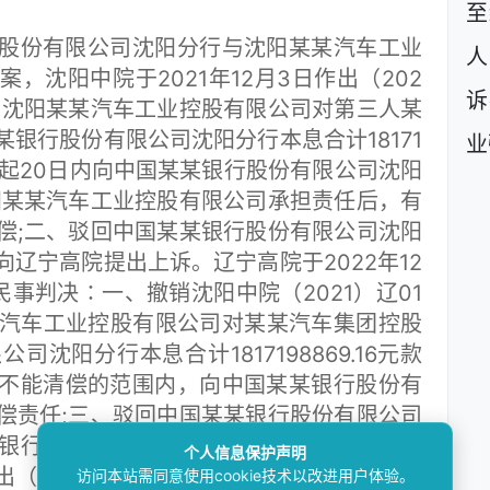
至
份有限公司沈阳分行与沈阳某某汽车工业
人
，沈阳中院于2021年12月3日作出（202
诉
一、沈阳某某汽车工业控股有限公司对第三人某
银行股份有限公司沈阳分行本息合计18171
业
之日起20日内向中国某某银行股份有限公司沈阳
阳某某汽车工业控股有限公司承担责任后，有
偿;二、驳回中国某某银行股份有限公司沈阳
辽宁高院提出上诉。辽宁高院于2022年12
号民事判决∶一、撤销沈阳中院（2021）辽01
某某汽车工业控股有限公司对某某汽车集团控股
沈阳分行本息合计1817198869.16元款
不能清偿的范围内，向中国某某银行股份有
偿责任;三、驳回中国某某银行股份有限公司
银行股份有限公司沈阳分行不服，向本院申
个人信息保护声明
出（2023）最高法民申974号民事裁定，驳
访问本站需同意使用cookie技术以改进用户体验。