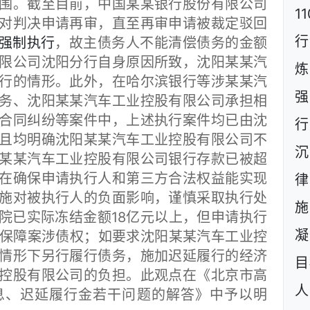
围。截至目前，中国某某银行股份有限公司
1
对判决申请再审，直至再审申请被裁定驳回
行
强制执行
，故主债务人不能清偿债务的金额
限公司沈阳分行自身原因所致，沈阳某某汽
炼
行的情形。此外，在哈尔滨银行等涉某某汽
强
务、沈阳某某汽车工业控股有限公司承担相
合同纠纷等案件中，上述执行案件均已由沈
行
且均明确沈阳某某汽车工业控股有限公司不
沉
某某汽车工业控股有限公司银行存款已被超
在确保申请执行人和第三方合法权益能实现
施对被执行人的负面影响，谨慎采取执行处
施
院已实际冻结金额18亿元以上，但申请执行
凝
以保障案涉债权；如要求沈阳某某汽车工业控
情形下另行履行债务，施加迟延履行的经济
目
控股有限公司的负担。此观点在《北京市高
人
息、迟延履行金若干问题的解答》中予以明