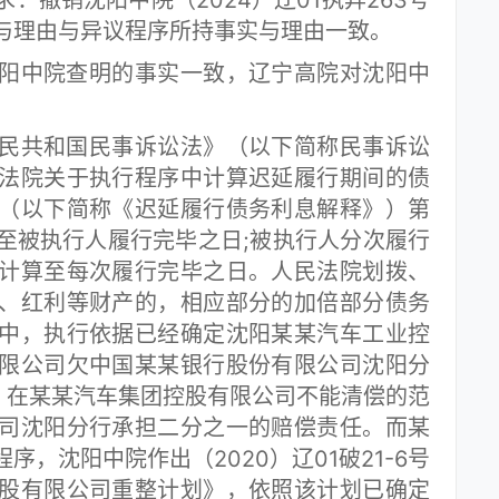
：撤销沈阳中院（2024）辽01执异263号
与理由与异议程序所持事实与理由一致。
中院查明的事实一致，辽宁高院对沈阳中
共和国民事诉讼法》（以下简称民事诉讼
法院关于执行程序中计算迟延履行期间的债
（以下简称《迟延履行债务利息解释》）第
至被执行人履行完毕之日;被执行人分次履行
计算至每次履行完毕之日。人民法院划拨、
、红利等财产的，相应部分的加倍部分债务
中，执行依据已经确定沈阳某某汽车工业控
限公司欠中国某某银行股份有限公司沈阳分
元款项，在某某汽车集团控股有限公司不能清偿的范
司沈阳分行承担二分之一的赔偿责任。而某
，沈阳中院作出（2020）辽01破21-6号
股有限公司重整计划》，依照该计划已确定