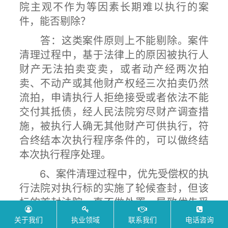
院主观不作为等因素长期难以执行的案
件，能否剔除？
答：这类案件原则上不能剔除。案件
清理过程中，基于法律上的原因被执行人
财产无法拍卖变卖，或者动产经两次拍
卖、不动产或其他财产权经三次拍卖仍然
流拍，申请执行人拒绝接受或者依法不能
交付其抵债，经人民法院穷尽财产调查措
施，被执行人确无其他财产可供执行，符
合终结本次执行程序条件的，可以做终结
本次执行程序处理。
6、案件清理过程中，优先受偿权的执
行法院对执行标的实施了轮候查封，但该
标的首封法院一直不做处置，导致优先受
偿权难以实现，这种情况应如何处理？
关于我们
执业领域
联系我们
电话咨询