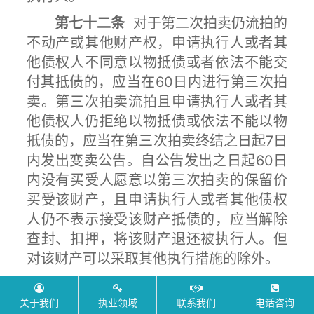
第七十二条
对于第二次拍卖仍流拍的
不动产或其他财产权，申请执行人或者其
他债权人不同意以物抵债或者依法不能交
付其抵债的，应当在60日内进行第三次拍
卖。第三次拍卖流拍且申请执行人或者其
他债权人仍拒绝以物抵债或依法不能以物
抵债的，应当在第三次拍卖终结之日起7日
内发出变卖公告。自公告发出之日起60日
内没有买受人愿意以第三次拍卖的保留价
买受该财产，且申请执行人或者其他债权
人仍不表示接受该财产抵债的，应当解除
查封、扣押，将该财产退还被执行人。但
对该财产可以采取其他执行措施的除外。
第七十三条
拍卖款必须由买受人直接
关于我们
汇入本院指定的执行款专用账户。承办人
执业领域
联系我们
电话咨询