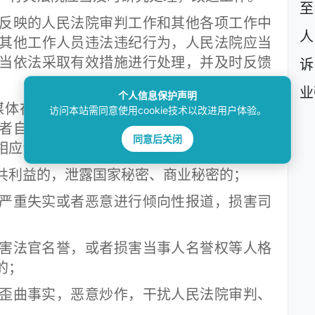
至
反映的人民法院审判工作和其他各项工作中
人
其他工作人员违法违纪行为，人民法院应当
当依法采取有效措施进行处理，并及时反馈
诉
业
个人信息保护声明
体在采访报道法院工作时有下列情形之一
访问本站需同意使用cookie技术以改进用户体验。
者自律组织或者新闻单位等通报情况并提出
同意后关闭
相应责任。
利益的，泄露国家秘密、商业秘密的；
重失实或者恶意进行倾向性报道，损害司
法官名誉，或者损害当事人名誉权等人格
的；
曲事实，恶意炒作，干扰人民法院审判、