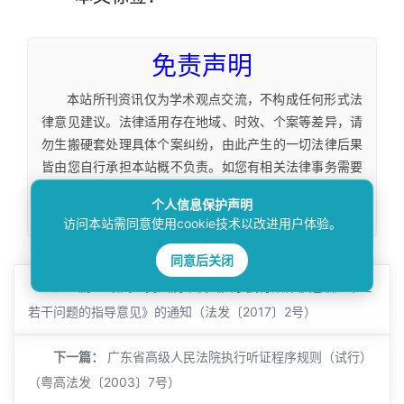
免责声明
本站所刊资讯仅为学术观点交流，不构成任何形式法
律意见建议。法律适用存在地域、时效、个案等差异，请
勿生搬硬套处理具体个案纠纷，由此产生的一切法律后果
皆由您自行承担本站概不负责。如您有相关法律事务需要
办理请联系咨询专业执业律师获取针对性法律意见。本站
个人信息保护声明
转载内容版权归原权利人，如涉及您的权益可联系处理。
访问本站需同意使用cookie技术以改进用户体验。
同意后关闭
上一篇：
最高人民法院印发《关于执行案件移送破产审查
若干问题的指导意见》的通知（法发〔2017〕2号）
下一篇：
广东省高级人民法院执行听证程序规则（试行）
（粤高法发〔2003〕7号）