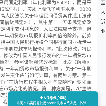
采用固定利率（年化利率为6.4%），而是采
至
45%左右），实质上降低了利率水平。2020
人
《最高人民法院关于审理民间借贷案件适用法律
诉
间借贷规定》），其中第二十五条规定修改
约定利率支付利息的，人民法院应予支持，但
业
一年期贷款市场报价利率四倍的除外。前款
，是指中国人民银行授权全国银行间同业拆借中
布的一年期贷款市场报价利率。”此次修改，将民
%，修改为中国人民银行发布的“一年期贷款市
长情况，参照该解释修改标准，此次《解释》
为“一年期贷款市场报价利率”。关于“一年期
间发生变化应当如何计算，有两种方案。第一
利率”在执行过程中相关利率应随时间变化而
应市场变化的情况。第二种方案是，以“生效
确定时点，之后无论该利率如何变动都不再变
个人信息保护声明
。我院倾向于第一种方案。
访问本站需同意使用cookie技术以改进用户体验。