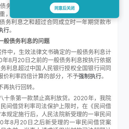
债务利息总和设置上限。为减轻债务人畸高
同意后关闭
重，平衡当事人利益，拟增加规定：迟延履
债务利息之和超过合同成立时一年期贷款市
执行
。
般债务利息的问题
件中，生效法律文书确定的一般债务利息计
020年8月20日之前的一般债务利息按执行依据
般债务利息超过中国人民银行授权全国银行间同
报价利率四倍计算的部分，不予
强制执行
。
再执行回转。
条第一款禁止高利放贷。2020年，我院
》中民间借贷利率司法保护上限时，在《民间借
“本规定施行后，人民法院新受理的一审民间
20年8月20日之后新受理的一审民间借贷案