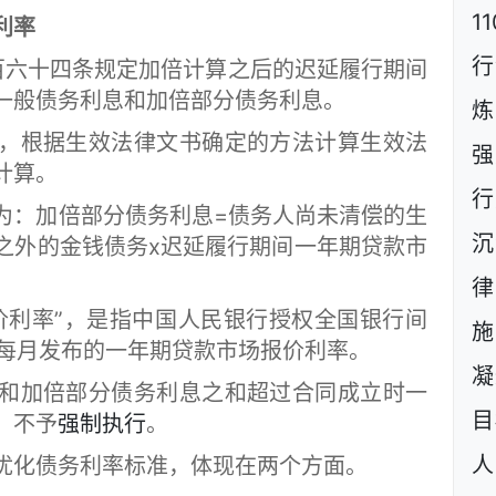
1
利率
行
六十四条规定加倍计算之后的迟延履行期间
一般债务利息和加倍部分债务利息。
炼
根据生效法律文书确定的方法计算生效法
强
计算。
行
：加倍部分债务利息=债务人尚未清偿的生
沉
之外的金钱债务x迟延履行期间一年期贷款市
利率”，是指中国人民银行授权全国银行间
施
日起每月发布的一年期贷款市场报价利率。
凝
加倍部分债务利息之和超过合同成立时一
目
，不予
强制执行
。
人
化债务利率标准，体现在两个方面。