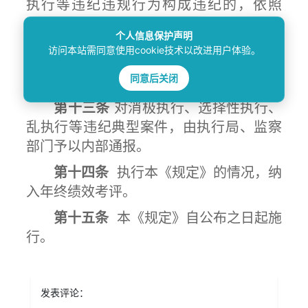
执行等违纪违规行为构成违纪的，依照
《中国共产党纪律处分条例》、《人民法
个人信息保护声明
院工作人员处分条例》规定给予党纪、院
访问本站需同意使用cookie技术以改进用户体验。
纪处理；涉嫌犯罪的，移送司法机关处
同意后关闭
理。
第十三条
对消极执行、选择性执行、
乱执行等违纪典型案件，由执行局、监察
部门予以内部通报。
第十四条
执行本《规定》的情况，纳
入年终绩效考评。
第十五条
本《规定》自公布之日起施
行。
发表评论：