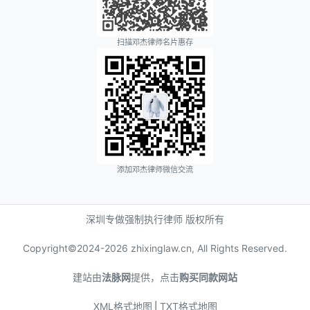
扫描邓杰律师名片惠存
添加邓杰律师微信交流
深圳专做强制执行律师 版权所有
Copyright©2024-
2026 zhixinglaw.cn, All Rights Reserved.
建站由
法脉网
提供，点击
购买同款网站
XML格式地图
⎪
TXT格式地图