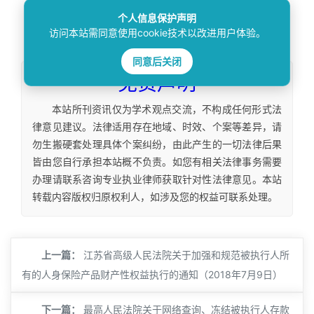
个人信息保护声明
本文
标签
：
访问本站需同意使用cookie技术以改进用户体验。
同意后关闭
免责声明
本站所刊资讯仅为学术观点交流，不构成任何形式法
律意见建议。法律适用存在地域、时效、个案等差异，请
勿生搬硬套处理具体个案纠纷，由此产生的一切法律后果
皆由您自行承担本站概不负责。如您有相关法律事务需要
办理请联系咨询专业执业律师获取针对性法律意见。本站
转载内容版权归原权利人，如涉及您的权益可联系处理。
上一篇：
江苏省高级人民法院关于加强和规范被执行人所
有的人身保险产品财产性权益执行的通知（2018年7月9日）
下一篇：
最高人民法院关于网络查询、冻结被执行人存款