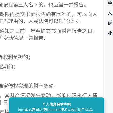
至
登记在第三人名下的，也应当一并报告。
人
限内提交书面报告确有困难的，可以向人
正当理由的，人民法院可以适当延长。
诉
通知之日前一年至提交书面财产报告之日，
业
将变动情况一并报告：
权利负担的；
偿期的；
定债权实现的财产变动。
，其财产情况发生变动，影响申请执行人债
十日内向人民法院补充报告。
个人信息保护声明
访问本站需同意使用cookie技术以改进用户体验。
产情况，人民法院应当及时调查核实，必要