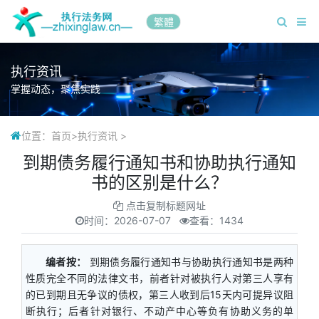
繁體
执行资讯
掌握动态，聚焦实践
位置：
首页
>
执行资讯
>
到期债务履行通知书和协助执行通知
书的区别是什么？
点击复制标题网址
时间：
2026-07-07
查看：1434
编者按：
到期债务履行通知书与协助执行通知书是两种
性质完全不同的法律文书，前者针对被执行人对第三人享有
的已到期且无争议的债权，第三人收到后15天内可提异议阻
断执行；后者针对银行、不动产中心等负有协助义务的单