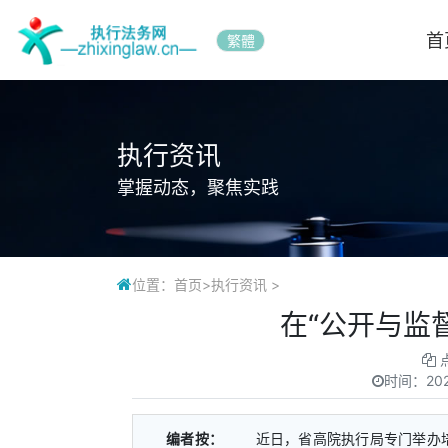
首
繁體
执行资讯
掌握动态，聚焦实践
位置：
首页
>
执行资讯
>
在“公开与监
时间：
20
编者按：
近日，省高院执行局专门举办培