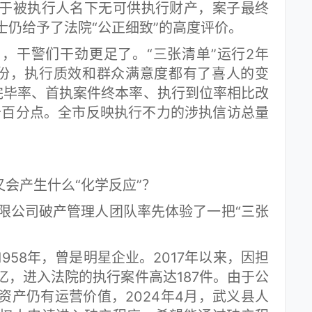
于被执行人名下无可供执行财产，案子最终
士仍给予了法院“公正细致”的高度评价。
干警们干劲更足了。“三张清单”运行2年
份，执行质效和群众满意度都有了喜人的变
完毕率、首执案件终本率、执行到位率相比改
17.2个百分点。全市反映执行不力的涉执信访总量
会产生什么“化学反应”？
限公司破产管理人团队率先体验了一把“三张
58年，曾是明星企业。2017年以来，因担
亿，进入法院的执行案件高达187件。由于公
资产仍有运营价值，2024年4月，武义县人