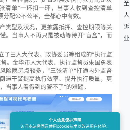
财产查控情况、处置进展及执行款分配是决
至
张清单”一环扣一环，当事人收到查控清单
人
项分配公不公平，全都心中有数。
诉
类型及状况，更披露抵押、查控期限等关
懂。当事人不再只是被动等待开“盲盒”，而
业
了由人大代表、政协委员等组成的“执行监
监督。金华市人大代表、执行监督员朱国勇表
风险隐患点较多，“三张清单”打通内外监督
倒逼干警提高执行效率、提升执行质量，更
，当事人看得到的管不了”的难题。
个人信息保护声明
访问本站需同意使用cookie技术以改进用户体验。