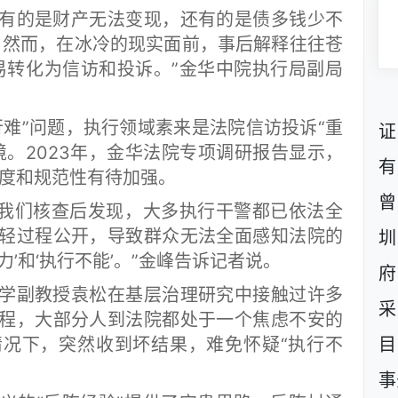
的是财产无法变现，还有的是债多钱少不
”。然而，在冰冷的现实面前，事后解释往往苍
易转化为信访和投诉。”金华中院执行局副局
”问题，执行领域素来是法院信访投诉“重
证
境。2023年，金华法院专项调研报告显示，
有
力度和规范性有待加强。
曾
我们核查后发现，大多执行干警都已依法全
轻过程公开，导致群众无法全面感知法院的
圳
’和‘执行不能’。”金峰告诉记者说。
府
副教授袁松在基层治理研究中接触过许多
采
程，大部分人到法院都处于一个焦虑不安的
况下，突然收到坏结果，难免怀疑“执行不
目
事