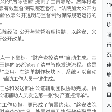
的“后陈经验”提供了宝贵思路。后陈村通
1
靠有效监督保障规范运行。“法院加大公开力
行
经验’依靠公开透明与监督制约保障规范运行的
说。
炼
后陈经验”公开与监督治理精髓，以磐安、义
强
行公开改革。
行
沉
一下鼠标，“财产查控清单”自动生成。金
玉婷向记者演示了清单智能发送流程。这是
单”应用。在清单制作模块下，系统可以自动
施
，辅助工作人员一键生成。
凝
汇总和发送都由公证辅助团队协助完成。执
目
公证辅助人员发送第一张“财产查控清单”。
工作负担，更形成了前置约束。”磐安法院
人