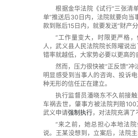
根据金华法院《试行“三张清单”
单”推送后30日内，法院就要向当
款到账后15日内，就要发送“财产
“工作量变大，时限更严格，做
人，武义县人民法院院长陈曜说出
错率就越低，大家势必要以更高的
然而，压力很快被“正反馈”冲淡
明显感受到当事人的咨询、投诉电
种无形的信任正在建立。
执行监督员潘晓东不久前接触到
车祸去世，肇事方被法院判赔10
武义申请
强制执行
，对法院充满了
“来之前，她总担心本地法院会
说。王某没想到，立案后，法院主