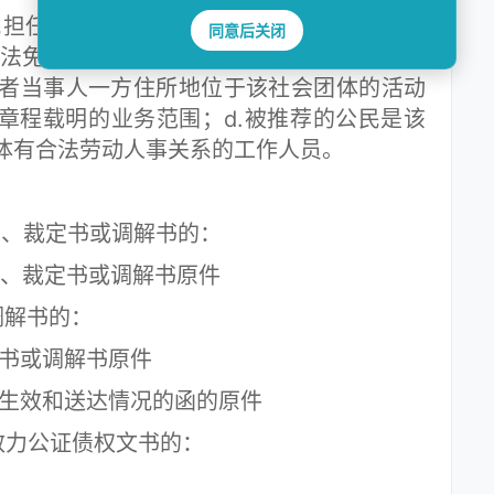
任诉讼代理人的，应当符合下列条件：a.
同意后关闭
法免予登记设立的非营利性法人组织；b.被
者当事人一方住所地位于该社会团体的活动
体章程载明的业务范围；d.被推荐的公民是该
体有合法劳动人事关系的工作人员。
、裁定书或调解书的：
裁定书或调解书原件
解书的：
书或调解书原件
生效和送达情况的函的原件
效力公证债权文书的：