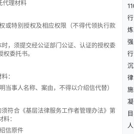
托代理材料
1
行
或特别授权及相应权限（不得代领执行款
炼
强
时，须提交经公证部门公证、认证的授权委
授权委托书。
行
沉
材料：
当事人名称、案由，不得以介绍信代替）
施
凝
须符合《基层法律服务工作者管理办法》第
目
材料：
人
绍信原件