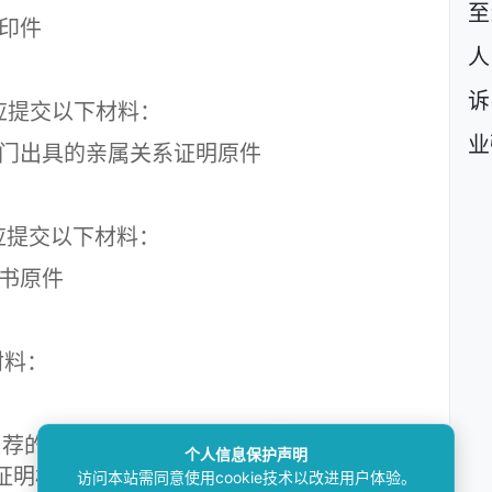
至
印件
人
诉
提交以下材料：
业
出具的亲属关系证明原件
提交以下材料：
书原件
料：
的公民担任诉讼代理人的，应当提交推荐
个人信息保护声明
证明材料原件
访问本站需同意使用cookie技术以改进用户体验。