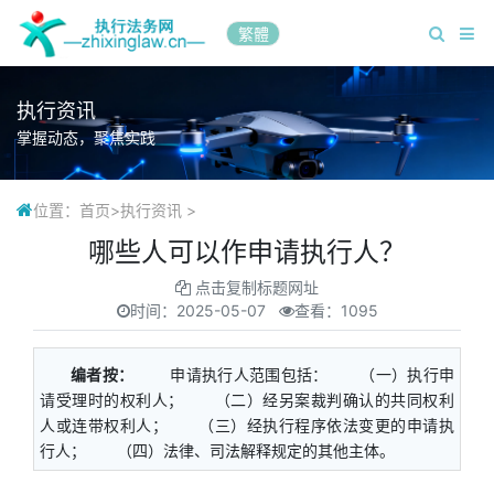
繁體
执行资讯
掌握动态，聚焦实践
位置：
首页
>
执行资讯
>
哪些人可以作申请执行人？
点击复制标题网址
时间：
2025-05-07
查看：1095
编者按：
申请执行人范围包括： （一）执行申
请受理时的权利人； （二）经另案裁判确认的共同权利
人或连带权利人； （三）经执行程序依法变更的申请执
行人； （四）法律、司法解释规定的其他主体。