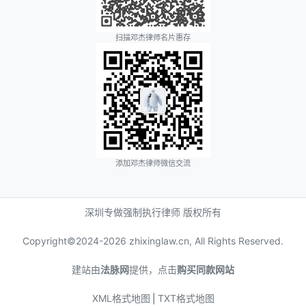
扫描邓杰律师名片惠存
添加邓杰律师微信交流
深圳专做强制执行律师 版权所有
Copyright©2024-
2026 zhixinglaw.cn, All Rights Reserved.
建站由
法脉网
提供，点击
购买同款网站
XML格式地图
⎪
TXT格式地图