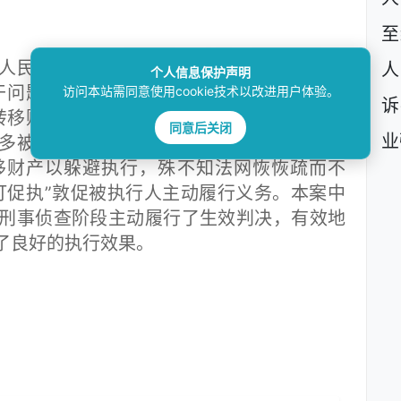
至
民检察院联合发布的《关于办理拒不执行
人
个人信息保护声明
干问题的解释》第六条的规定，拒不执行判
访问本站需同意使用cookie技术以改进用户体验。
诉
转移财产等行为”时间起算点为诉讼程序开始
同意后关闭
业
多被执行人在诉讼程序中预知自己即将败诉
移财产以躲避执行，殊不知法网恢恢疏而不
打促执”敦促被执行人主动履行义务。本案中
刑事侦查阶段主动履行了生效判决，有效地
了良好的执行效果。