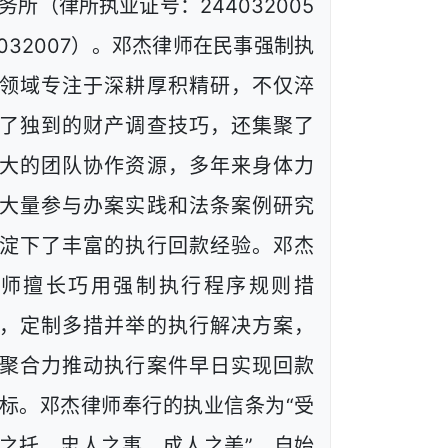
务所（律所执业证号：244032005
1032007）。邓杰律师在民事强制执
领域专注于深耕厚积精研，不仅淬
了独到的财产调查技巧，还集聚了
大的团队协作资源，多年来身体力
大量参与办案实践和法条案例研究
淀下了丰富的执行回款经验。邓杰
律师擅长巧用强制执行程序规则措
，定制多措并举的执行解决方案，
聚合力推动执行案件早日实现回款
标。邓杰律师奉行的执业信条为“受
之托、忠人之事、成人之美”，自始