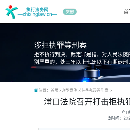
首
繁體
涉拒执罪等刑案
拒不执行判决、裁定罪是指，对人民法院
别严重的，处三年以上七年以下有期徒刑
位置：
首页
>
典型案例
>
涉拒执罪等刑案
>
浦口法院召开打击拒执
时间：
20