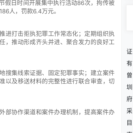
节假日时间开展集中执行活动86次，拘传被
86人，罚款6.4万元。
进打击拒执犯罪工作常态化；定期组织执
任，推动形成齐头并进、聚合发力的良好工
证
有
搜集线索证据、固定犯罪事实；建立案件
曾
准以及移送材料的完整性进行联合审查，切
圳
府
采
部协作渠道和案件办理机制，提高案件办
目