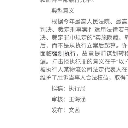
和解并全部履行完毕。
典型意义
根据今年最高人民法院、最高人
判决、裁定刑事案件适用法律若
决、裁定罪中规定的“实施隐藏、
后，而不是从执行立案后起算。许
面临
强制执行
，故意提前谋划转
漏。打击拒执犯罪的意义在于“以
被执行人某物流公司法定代表人在
维护了胜诉当事人合法权益，取得
拟稿：执行局
审核：王海涵
发布：文茜