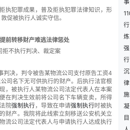
事
执犯罪成果，普及拒执犯罪法律知识，形
1
力，敦促被执行人诚实守信。
行
炼
提前转移财产难逃法律惩处
强
司拒不执行判决、裁定案
行
沉
事判决，判令被告某物流公司支付原告工资4
物流公司名下无可供执行的财产。后执行法官根
现，被执行人某物流公司法定代表人在本案
施
便在判决生效前将公司名下车辆变卖，所得
法院
强制执行
，导致在申请
强制执行
时被执
凝
的财产。我院将此线索立刻移送公安机关立
目
物流公司法定代表人与申请执行人达成执行
人