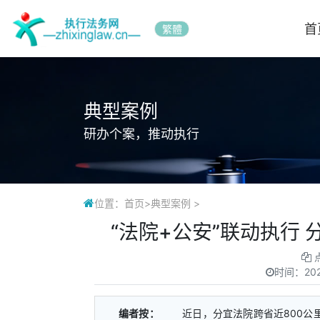
首
繁體
典型案例
研办个案，推动执行
位置：
首页
>
典型案例
>
“法院+公安”联动执行
时间：
20
编者按：
近日，分宜法院跨省近800公里