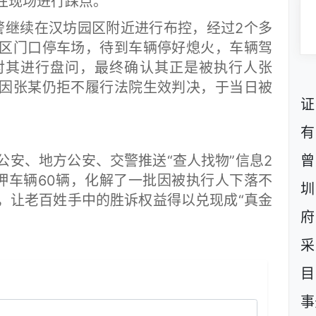
往现场进行踩点。
警继续在汉坊园区附近进行布控，经过2个多
区门口停车场，待到车辆停好熄火，车辆驾
对其进行盘问，最终确认其正是被执行人张
因张某仍拒不履行法院生效判决，于当日被
证
有
、地方公安、交警推送“查人找物”信息2
曾
扣押车辆60辆，化解了一批因被执行人下落不
圳
，让老百姓手中的胜诉权益得以兑现成“真金
府
采
目
事