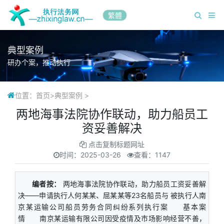
繁體
典型案例
研办个案，推动执行
位置：
首页
>
典型案例
>
两地海事法院协作联动，助力船员工
资妥善解决
点击复制标题网址
时间：
2025-03-26
查看：1147
编者按：
两地海事法院协作联动，助力船员工资妥善解
决——申请执行人何某某、屈某某等23名船员与 被执行人南
京某运输公司船员劳务合同纠纷系列执行案 基本案
情 南京某运输有限公司因受疫情及市场影响经营不善，