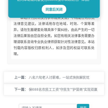
免责声明
同意后关闭
本站所刊资讯仅为学术观点交流，不构成任何形式
法律意见建议。法律适用存在地域、时效、个案等差
异，请勿生搬硬套处理具体个案纠纷，由此产生的一切
法律后果皆由您自担全责。如您有相关法律事务需要办
理请联系咨询专业执业律师获取针对性法律意见。本站
刊载内容版权归原权利人，如涉及您的权益可联系处
理。
上一篇：
八名六旬老人讨薪难，一站式快执解民忧
下一篇：
保688名农民工工资“守民生”“护营商”实现双赢
搜索