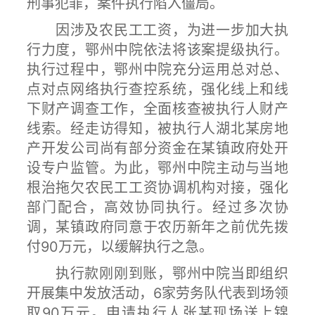
刑事犯罪，案件执行陷入僵局。
因涉及农民工工资，为进一步加大执
行力度，鄂州中院依法将该案提级执行。
执行过程中，鄂州中院充分运用总对总、
点对点网络执行查控系统，强化线上和线
下财产调查工作，全面核查被执行人财产
线索。经走访得知，被执行人湖北某房地
产开发公司尚有部分资金在某镇政府处开
设专户监管。为此，鄂州中院主动与当地
根治拖欠农民工工资协调机构对接，强化
部门配合，高效协同执行。经过多次协
调，某镇政府同意于农历新年之前优先拨
付90万元，以缓解执行之急。
执行款刚刚到账，鄂州中院当即组织
开展集中发放活动，6家劳务队代表到场领
取90万元。申请执行人张某现场送上锦