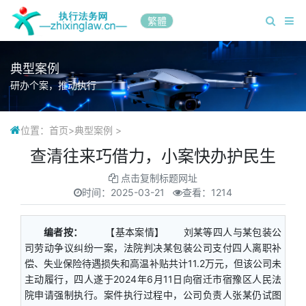
繁體
典型案例
研办个案，推动执行
位置：
首页
>
典型案例
>
查清往来巧借力，小案快办护民生
点击复制标题网址
时间：
2025-03-21
查看：1214
编者按：
【基本案情】 刘某等四人与某包装公
司劳动争议纠纷一案，法院判决某包装公司支付四人离职补
偿、失业保险待遇损失和高温补贴共计11.2万元，但该公司未
主动履行，四人遂于2024年6月11日向宿迁市宿豫区人民法
院申请强制执行。案件执行过程中，公司负责人张某仍试图