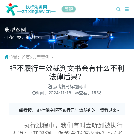
繁體
典型案例
研办个案，推动执行
位置：
首页
>
典型案例
>
拒不履行生效裁判文书会有什么不利
法律后果？
点击复制标题网址
时间：
2024-11-16
查看：1558
编者按：
心存侥幸拒不履行已生效裁判的，请看过来~
执行过程中，我们有时会听到被执行