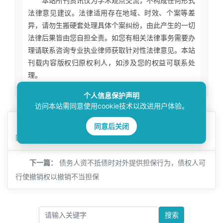
本站所刊资讯仅为学术观点交流，不构成任何形式
法律意见建议。法律适用存在地域、时效、个案等差
异，请勿生搬硬套处理具体个案纠纷，由此产生的一切
法律后果皆由您自担全责。如您有相关法律事务需要办
理请联系咨询专业执业律师获取针对性法律意见。本站
刊载内容版权归原权利人，如涉及您的权益可联系处
理。
个人信息保护声明
访问本站需同意使用cookie技术以改进用户体验。
上一篇：
被执行人借用案外人账户收款，法院能冻结收款
同意后关闭
账户吗？
下一篇：
债务人资不抵债时对外提供担保行为，债权人可
行使撤销权以撤销不当担保
搜索