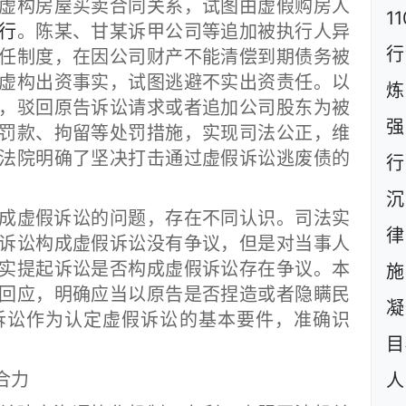
虚构房屋买卖合同关系，试图由虚假购房人
1
行
。陈某、甘某诉甲公司等追加被执行人异
行
任制度，在因公司财产不能清偿到期债务被
虚构出资事实，试图逃避不实出资责任。以
炼
，驳回原告诉讼请求或者追加公司股东为被
强
罚款、拘留等处罚措施，实现司法公正，维
法院明确了坚决打击通过虚假诉讼逃废债的
行
沉
虚假诉讼的问题，存在不同认识。司法实
诉讼构成虚假诉讼没有争议，但是对当事人
实提起诉讼是否构成虚假诉讼存在争议。本
施
回应，明确应当以原告是否捏造或者隐瞒民
凝
诉讼作为认定虚假诉讼的基本要件，准确识
目
合力
人