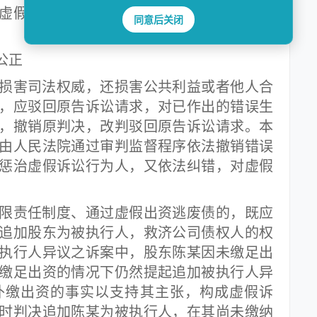
虚假诉讼的合力，确保司法公器不被恶意利
同意后关闭
公正
害司法权威，还损害公共利益或者他人合
，应驳回原告诉讼请求，对已作出的错误生
，撤销原判决，改判驳回原告诉讼请求。本
由人民法院通过审判监督程序依法撤销错误
惩治虚假诉讼行为人，又依法纠错，对虚假
责任制度、通过虚假出资逃废债的，既应
追加股东为被执行人，救济公司债权人的权
执行人异议之诉案中，股东陈某因未缴足出
缴足出资的情况下仍然提起追加被执行人异
补缴出资的事实以支持其主张，构成虚假诉
时判决追加陈某为被执行人，在其尚未缴纳