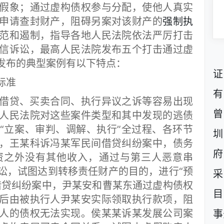
假象；通过虚构债权参与分配，使他人真实
申请查封财产，阻碍另案对该财产的
强制执
范和遏制，指导各地人民法院依法严厉打击
信诉讼，最高人民法院发布五个打击通过虚
发布的典型案例有以下特点：
证
标准
有
贷、买卖合同、执行异议之诉等容易出现
曾
人民法院对这些案件类型和其中发现的逃债
“立案、审判、调解、执行”全过程、各环节
圳
，王某科诉冯某军民间借贷纠纷案中，债务
府
资之外没有其他收入，通过与第三人恶意串
讼，试图达到转移责任财产的目的，进行“预
采
借贷纠纷案中，尹某安和曹某东通过虚构债权
目
后由被执行人尹某安实际领取执行款项，阻
人的债权无法实现。侯某某诉某发展公司案
事