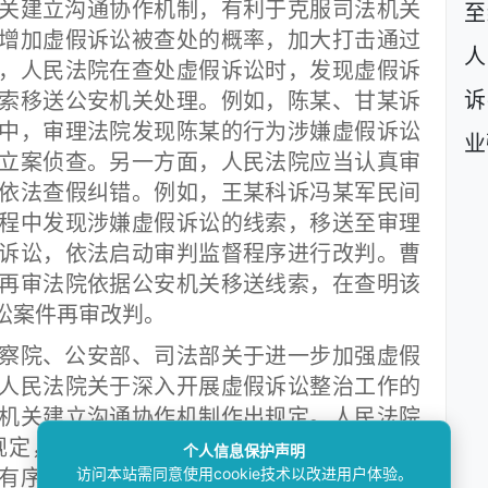
建立沟通协作机制，有利于克服司法机关
至
增加虚假诉讼被查处的概率，加大打击通过
人
，人民法院在查处虚假诉讼时，发现虚假诉
诉
索移送公安机关处理。例如，陈某、甘某诉
中，审理法院发现陈某的行为涉嫌虚假诉讼
业
立案侦查。另一方面，人民法院应当认真审
依法查假纠错。例如，王某科诉冯某军民间
程中发现涉嫌虚假诉讼的线索，移送至审理
诉讼，依法启动审判监督程序进行改判。曹
再审法院依据公安机关移送线索，在查明该
讼案件再审改判。
院、公安部、司法部关于进一步加强虚假
人民法院关于深入开展虚假诉讼整治工作的
机关建立沟通协作机制作出规定。人民法院
规定，另一方面要不断探索完善沟通协作机
个人信息保护声明
访问本站需同意使用cookie技术以改进用户体验。
有序衔接、整治协调配合、制度共商共建的