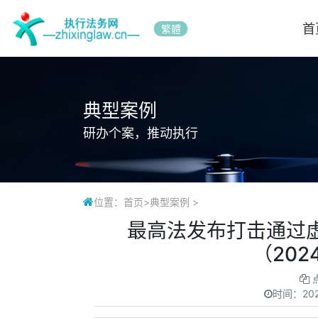
首
繁體
典型案例
研办个案，推动执行
位置：
首页
>
典型案例
>
最高法发布打击通过
（202
时间：
20