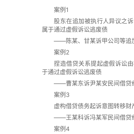
案例1
股东在追加被执行人异议之诉中
属于通过虚假诉讼逃废债
——陈某、甘某诉甲公司等追加
案例2
捏造借贷关系提起虚假诉讼由被
于通过虚假诉讼逃废债
——曹某东诉尹某安民间借贷
案例3
虚构借贷债务起诉意图转移财产
——王某科诉冯某军民间借贷
案例4